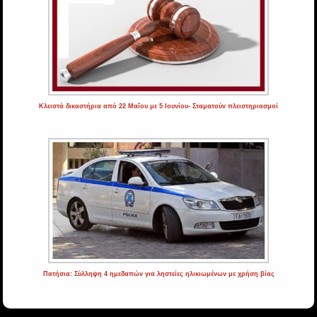
Κλειστά δικαστήρια από 22 Μαΐου με 5 Ιουνίου- Σταματούν πλειστηριασμοί
Πατήσια: Σύλληψη 4 ημεδαπών για ληστείες ηλικιωμένων με χρήση βίας