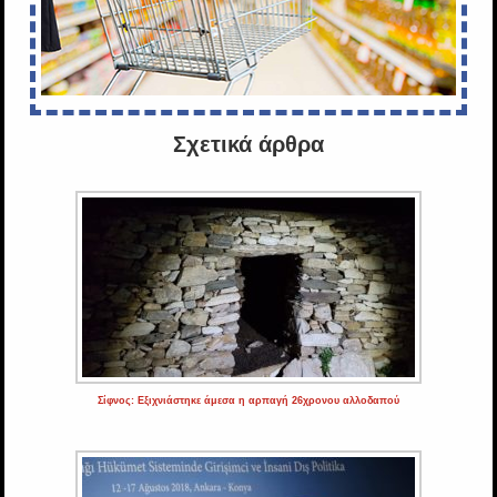
Σχετικά άρθρα
Σίφνος: Εξιχνιάστηκε άμεσα η αρπαγή 26χρονου αλλοδαπού