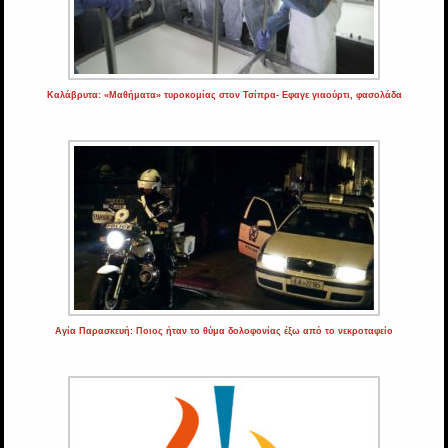
Καλάβρυτα: «Μαθήματα» τυροκομίας στον Τσίπρα- Εφαγε γιαούρτι, φασολάδα
Αγία Παρασκευή: Ποιος ήταν το θύμα δολοφονίας έξω από το νεκροταφείο