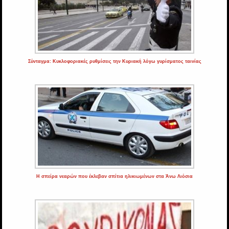
Σύνταγμα: Κυκλοφοριακές ρυθμίσεις την Κυριακή λόγω γυρίσματος ταινίας
Η σπείρα νεαρών που έκλεβαν σπίτια ηλικιωμένων στα Άνω Λιόσια