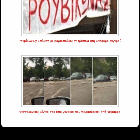
Ρουβίκωνας: Επίθεση με βαριοπούλες σε τράπεζα στη λεωφόρο Συγγρού
Θεσσαλονίκη: Βίντεο σοκ από γυναίκα που παρασύρεται από χείμαρρο