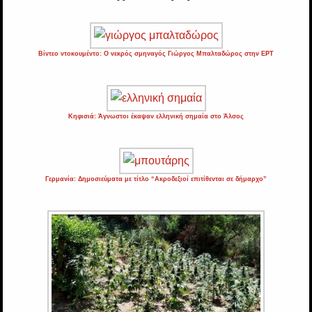
Βίντεο ντοκουμέντο: Ο νεκρός σμηναγός Γιώργος Μπαλταδώρος στην ΕΡΤ
Κηφισιά: Άγνωστοι έκαψαν ελληνική σημαία στο Άλσος
Γερμανία: Δημοσιεύματα με τίτλο “Ακροδεξιοί επιτίθενται σε δήμαρχο”