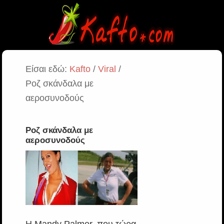
Είσαι εδώ:
Kafto
/
Viral
/
Ροζ σκάνδαλα με
αεροσυνοδούς
Ροζ σκάνδαλα με
αεροσυνοδούς
Η Mandy Palmer, που τώρα