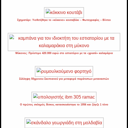
Σχηματάρι: Υιοθετήθηκε το «κόκκινο» κουταβάκι – Φωτογραφίες – Βίντεο
Μύκονος: Πρόστιμο 420.000 ευρώ στο εστιατόριο με τα «χρυσά» καλαμάρια
Σύλληψη 55χρονου Σκοπιανού για μεταφορά παράτυπων μεταναστών
Ο πρώτος σκληρός δίσκος κατασκευάστηκε το 1956 και ζύγιζε 1 τόνο