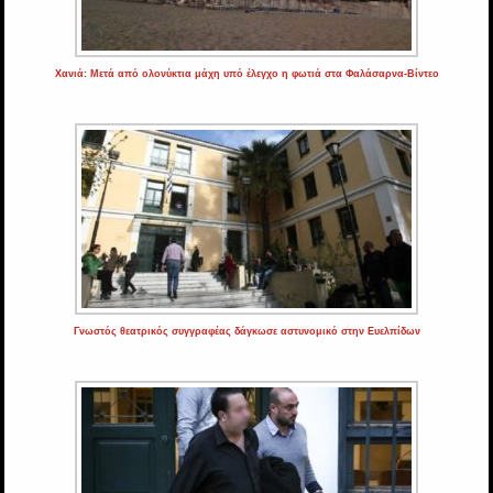
Χανιά: Μετά από ολονύκτια μάχη υπό έλεγχο η φωτιά στα Φαλάσαρνα-Βίντεο
Γνωστός θεατρικός συγγραφέας δάγκωσε αστυνομικό στην Ευελπίδων