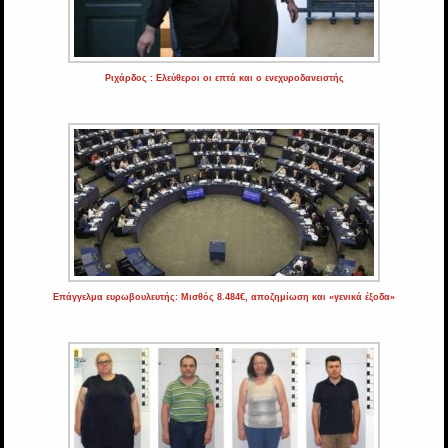
Ριχάρδος : Ελεύθεροι οι επτά και ο ενεχυροδανειστής
Επάγγελμα ευρωβουλευτής: Μισθός 8.484€, αποζημίωση και «γενικά έξοδα»