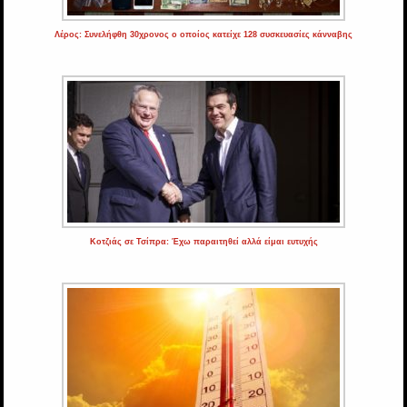
Λέρος: Συνελήφθη 30χρονος ο οποίος κατείχε 128 συσκευασίες κάνναβης
Κοτζιάς σε Τσίπρα: Έχω παραιτηθεί αλλά είμαι ευτυχής