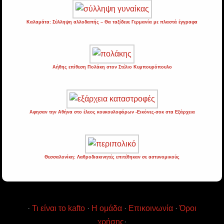
Καλαμάτα: Σύλληψη αλλοδαπής – Θα ταξίδευε Γερμανία με πλαστά έγγραφα
Αήθης επίθεση Πολάκη στον Στέλιο Κυμπουρόπουλο
Αφησαν την Αθήνα στο έλεος κουκουλοφόρων -Εικόνες-σοκ στα Εξάρχεια
Θεσσαλονίκη: Λαθροδιακινητές επιτέθηκαν σε αστυνομικούς
·
Τι είναι το kafto
·
Η ομάδα
·
Επικοινωνία
·
Όροι
χρήσης
·