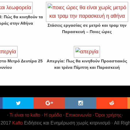
: Πώς θα κινηθούν τα
οράς στην Αθήνα
Στάσεις εργασίας σε μετρό και τραμ την
Παρασκευή – Ποιες ώρες
στο Μετρό Δευτέρα 25
Απεργία: Πως θα κινηθούν Προαστιακός
ουνίου
και τρένα Πέμπτη και Παρασκευή
·
Τι είναι το kafto
·
Η ομάδα
·
Επικοινωνία
·
Όροι χρήσης
·
t 2017
Kafto
Ειδήσεις και Ενημέρωση χωρίς κιτρινισμό · All Rig