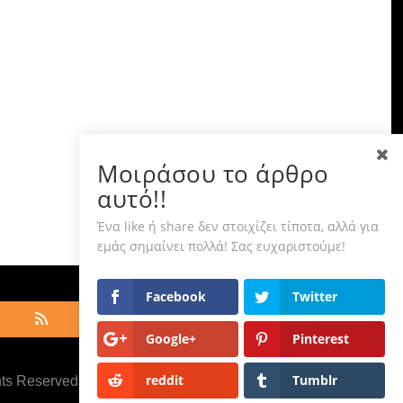
Μοιράσου το άρθρο
αυτό!!
Ένα like ή share δεν στοιχίζει τίποτα, αλλά για
εμάς σημαίνει πολλά! Σας ευχαριστούμε!
Facebook
Twitter
Google+
Pinterest
reddit
Tumblr
hts Reserved ·