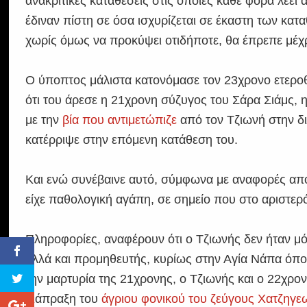
ανακριτικές καταθέσεις στις οποίες κάθε φορά λέει
έδιναν πίστη σε όσα ισχυρίζεται σε έκαστη των κα
χωρίς όμως να προκύψει οτιδήποτε, θα έπρεπε μέχρ
Ο ύποπτος μάλιστα κατονόμασε τον 23χρονο ετεροθ
ότι του άρεσε η 21χρονη σύζυγος του Σάρα Σιάμς, η
με την
βία που αντιμετώπιζε
από τον Τζιωνή στην δι
κατέρριψε στην επόμενη κατάθεση του.
Και ενώ συνέβαινε αυτό, σύμφωνα με αναφορές από
είχε παθολογική αγάπη, σε σημείο που στο αριστερ
Πληροφορίες, αναφέρουν ότι ο Τζιωνής δεν ήταν μ
αλλά και προμηθευτής, κυρίως στην Αγία Νάπα όπο
την μαρτυρία της 21χρονης, ο Τζιωνής και ο 22χρο
διάπραξη του
άγριου φονικού του ζεύγους Χατζηγε