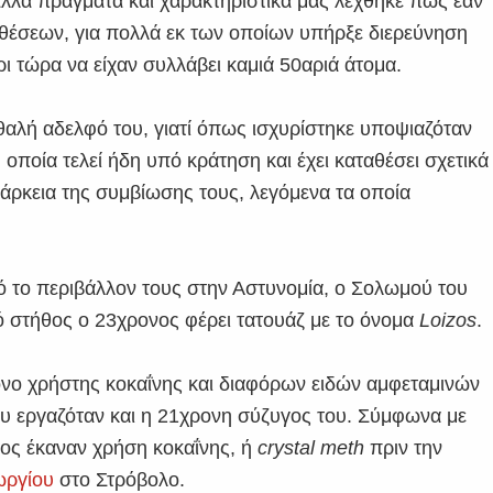
 άλλα πράγματα και χαρακτηριστικά μας λέχθηκε πως εάν
ταθέσεων, για πολλά εκ των οποίων υπήρξε διερεύνηση
ι τώρα να είχαν συλλάβει καμιά 50αριά άτομα.
αλή αδελφό του, γιατί όπως ισχυρίστηκε υποψιαζόταν
 οποία τελεί ήδη υπό κράτηση και έχει καταθέσει σχετικά
άρκεια της συμβίωσης τους, λεγόμενα τα οποία
 το περιβάλλον τους στην Αστυνομία, ο Σολωμού του
ό στήθος ο 23χρονος φέρει τατουάζ με το όνομα
Loizos
.
όνο χρήστης κοκαΐνης και διαφόρων ειδών αμφεταμινών
υ εργαζόταν και η 21χρονη σύζυγος του. Σύμφωνα με
νος έκαναν χρήση κοκαΐνης, ή
crystal meth
πριν την
ωργίου
στο Στρόβολο.