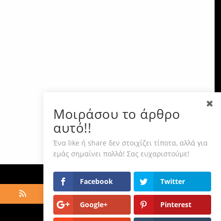
Μοιράσου το άρθρο
αυτό!!
Ένα like ή share δεν στοιχίζει τίποτα, αλλά για
εμάς σημαίνει πολλά! Σας ευχαριστούμε!
Facebook
Twitter
Google+
Pinterest