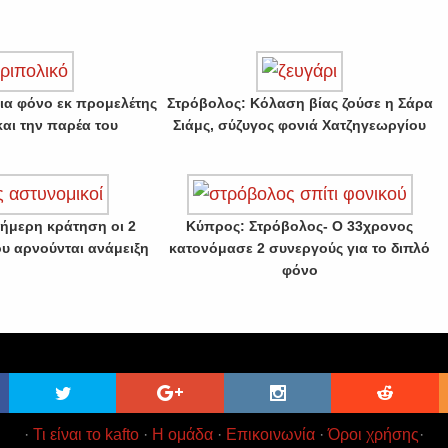
για φόνο εκ προμελέτης
Στρόβολος: Κόλαση βίας ζούσε η Σάρα
και την παρέα του
Σιάμς, σύζυγος φονιά Χατζηγεωργίου
ήμερη κράτηση οι 2
Κύπρος: Στρόβολος- Ο 33χρονος
υ αρνούνται ανάμειξη
κατονόμασε 2 συνεργούς για το διπλό
φόνο
·
Τι είναι το kafto
·
Η ομάδα
·
Επικοινωνία
·
Όροι χρήσης
·