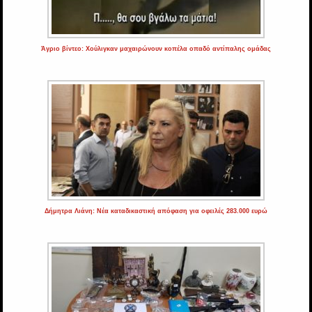
Άγριο βίντεο: Χούλιγκαν μαχαιρώνουν κοπέλα οπαδό αντίπαλης ομάδας
Δήμητρα Λιάνη: Νέα καταδικαστική απόφαση για οφειλές 283.000 ευρώ