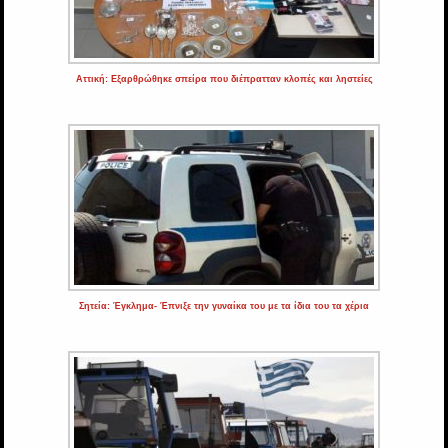
Αττική: Εξαρθρώθηκε σπείρα που διέπρατταν κλοπές και ληστείες
Σητεία: Έγκλημα- Έπνιξε την γυναίκα του με τα ίδια του τα χέρια