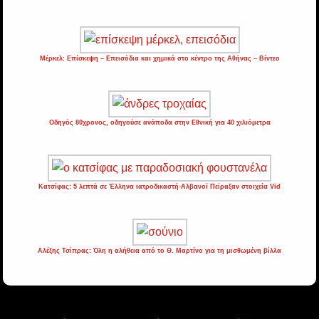
Μέρκελ: Επίσκεψη – Επεισόδια και χημικά στο κέντρο της Αθήνας – Βίντεο
Οδηγός 80χρονος, οδηγούσε ανάποδα στην Εθνική για 40 χιλιόμετρα
Κατσίφας: 5 λεπτά σε Έλληνα ιατροδικαστή-Αλβανοί Πείραξαν στοιχεία Vid
Αλέξης Τσίπρας: Όλη η αλήθεια από το Θ. Μαρτίνο για τη μισθωμένη βίλλα