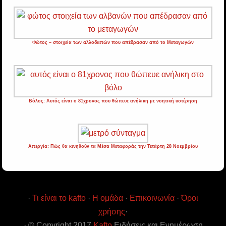
Φώτος – στοιχεία των αλλοδαπών που απέδρασαν από το Μεταγωγών
Βόλος: Αυτός είναι ο 81χρονος που θώπευε ανήλικη με νοητική υστέρηση
Απεργία: Πώς θα κινηθούν τα Μέσα Μεταφοράς την Τετάρτη 28 Νοεμβρίου
·
Τι είναι το kafto
·
Η ομάδα
·
Επικοινωνία
·
Όροι
χρήσης
·
· © Copyright 2017
Kafto
Ειδήσεις και Ενημέρωση