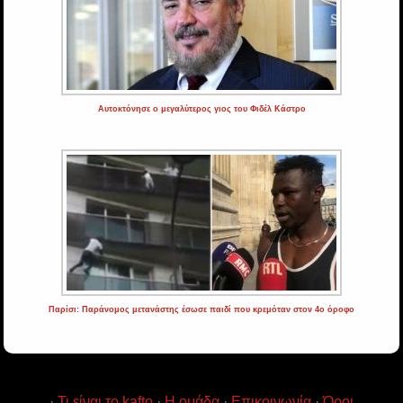
Αυτοκτόνησε ο μεγαλύτερος γιος του Φιδέλ Κάστρο
Παρίσι: Παράνομος μετανάστης έσωσε παιδί που κρεμόταν στον 4ο όροφο
·
Τι είναι το kafto
·
Η ομάδα
·
Επικοινωνία
·
Όροι