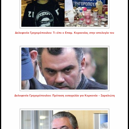
Δολοφονία Γρηγορόπουλου: Τι είπε ο Επαμ. Κορκονέας στην απολογία του
Δολοφονία Γρηγορόπουλου: Πρόταση εισαγγελέα για Κορκονέα – Σαραλιώτη