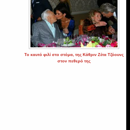
Το καυτό φιλί στο στόμα, της Κάθριν Ζέτα Τζόουνς
στον πεθερό της