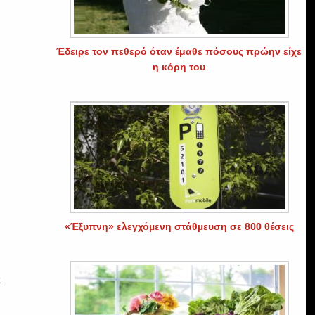
Έδειρε τον πεθερό όταν έμαθε πόσους πρώην είχε
η κόρη του
«Έξυπνη» ελεγχόµενη στάθµευση σε 800 θέσεις
ε