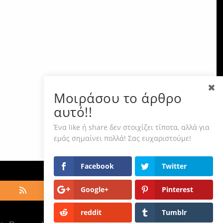
Μοιράσου το άρθρο
αυτό!!
Ένα like ή share δεν στοιχίζει τίποτα, αλλά για
εμάς σημαίνει πολλά! Σας ευχαριστούμε!
Facebook
Twitter
Google+
Pinterest
reddit
Tumblr