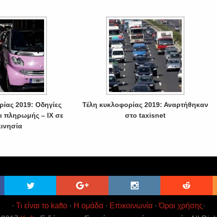
ρίας 2019: Οδηγίες
Τέλη κυκλοφορίας 2019: Αναρτήθηκαν
ι πληρωμής – ΙΧ σε
στο taxisnet
κινησία
·
Τι είναι το kafto
·
Η ομάδα
·
Επικοινωνία
·
Όροι χρήσης
·