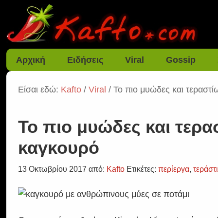
Αρχική
Ειδήσεις
Viral
Gossip
Είσαι εδώ:
Kafto
/
Viral
/ Το πιο μυώδες και τεραστ
Το πιο μυώδες και τερ
καγκουρό
13 Οκτωβρίου 2017
από:
Kafto
Ετικέτες:
περίεργα
,
τεράστ