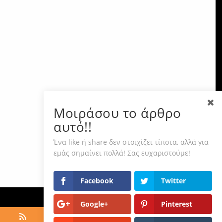
Μοιράσου το άρθρο
αυτό!!
Ένα like ή share δεν στοιχίζει τίποτα, αλλά για
εμάς σημαίνει πολλά! Σας ευχαριστούμε!
Facebook
Twitter
Google+
Pinterest