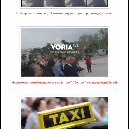
Γαϊδουράκια Σαντορίνης: Η κακοποίηση και το μαρτύριο συνεχίζεται – vid
Θεσσαλονίκη: Αποδοκίμασαν οι οπαδοί του ΠΑΟΚ τον Παναγιώτη Ψωμιάδη-Vid