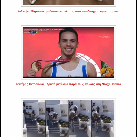
Σύλληψη 30χρονου ημεδαπού για κλοπές από αποδυτήρια γυμναστηρίων
Λευτέρης Πετρούνιας: Χρυσό μετάλλιο παρά τους πόνους στη Ντόχα- Βίντεο