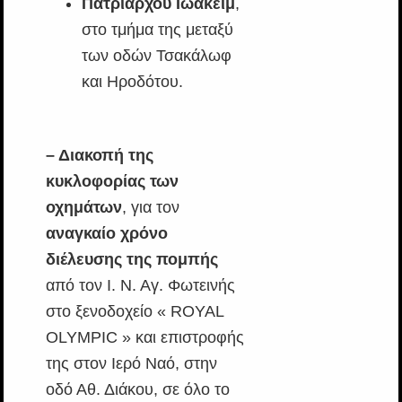
Πατριάρχου Ιωακείμ
,
στο τμήμα της μεταξύ
των οδών Τσακάλωφ
και Ηροδότου.
– Διακοπή της
κυκλοφορίας των
οχημάτων
, για τον
αναγκαίο χρόνο
διέλευσης της πομπής
από τον Ι. Ν. Αγ. Φωτεινής
στο ξενοδοχείο « ROYAL
OLYMPIC » και επιστροφής
της στον Ιερό Ναό, στην
οδό Αθ. Διάκου, σε όλο το