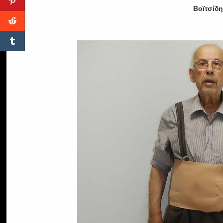
Βοϊτσίδ