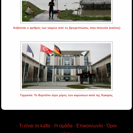
Αυξάνεται ο αριθμός των νεκρών από τις βροχοπτώσεις στην Ιαπωνία (εικόνες)
Γερμανία: Το Βερολίνο αίρει μέρος των κυρώσεων κατά της Άγκυρας
·
Τι είναι το kafto
·
Η ομάδα
·
Επικοινωνία
·
Όροι