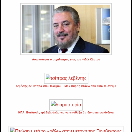
Αυτοκτόνησε ο μεγαλύτερος γιος του Φιδέλ Κάστρο
Λεβέντης σε Τσίπρα στου Μαξίμου – Μην πάρεις επάνω σου αυτό το στίγμα
ΗΠΑ: Βουλευτής τράβηξε όπλο για να αποδείξει ότι δεν είναι επικίνδυνα