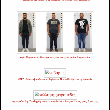
Αγία Παρασκευή: Φωτογραφίες και στοιχεία τριών διαρρηκτών
ΥΠΕΞ: Διαστρεβλώθηκαν οι δηλώσεις Νίκου Κοτζιά για τη Novartis
Αργυρούπολη: Συνελήφθη μέσα σε ντουλάπα ο ένας από τους τρεις δραπέτες