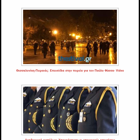
Θεσσαλονίκη-Πειραιάς: Επεισόδια στην πορεία για τον Παύλο Φύσσα- Video
Αναδρομικά ενστόλων: Υπογράφηκαν οι υπουργικές αποφάσεις