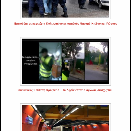
Επεισόδια σε καφετέρια Κολωνακίου με οπαδούς Ντιναμό Κιέβου και Ρώσους
Ρουβίκωνας: Επίθεση προξενείο – Το Αφρίν έπεσε ο αγώνας συνεχίζεται…