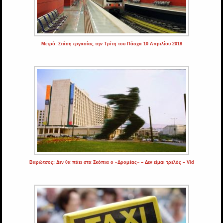
Μετρό: Στάση εργασίας την Τρίτη του Πάσχα 10 Απριλίου 2018
Βαρώτσος: Δεν θα πάει στα Σκόπια ο «Δρομέας» – Δεν είμαι τρελός – Vid