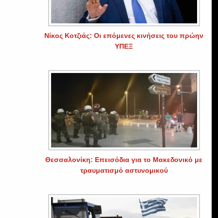
Νίκος Κοτζιάς: Οι επόμενες κινήσεις του πρώην
ΥΠΕΞ
Θεσσαλονίκη: Επεισόδια για το Μακεδονικό με
τραυματισμό αστυνομικού