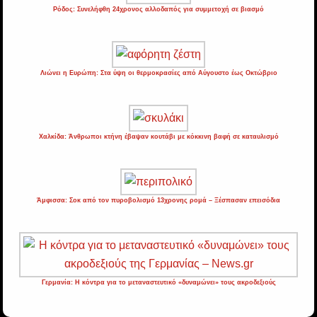
Ρόδος: Συνελήφθη 24χρονος αλλοδαπός για συμμετοχή σε βιασμό
Λιώνει η Ευρώπη: Στα ύψη οι θερμοκρασίες από Αύγουστο έως Οκτώβριο
Χαλκίδα: Άνθρωποι κτήνη έβαψαν κουτάβι με κόκκινη βαφή σε καταυλισμό
Άμφισσα: Σοκ από τον πυροβολισμό 13χρονης ρομά – Ξέσπασαν επεισόδια
Γερμανία: Η κόντρα για το μεταναστευτικό «δυναμώνει» τους ακροδεξιούς