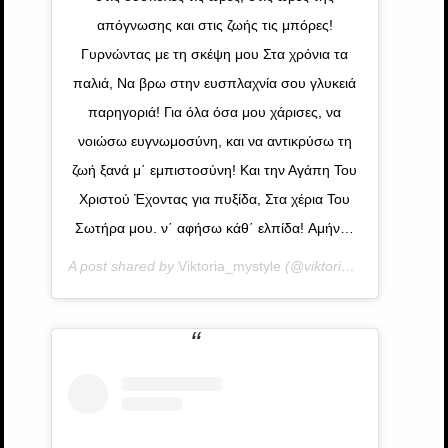
απόγνωσης και στις ζωής τις μπόρες!
Γυρνώντας με τη σκέψη μου Στα χρόνια τα
παλιά, Να βρω στην ευσπλαχνία σου γλυκειά
παρηγοριά! Για όλα όσα μου χάρισες, να
νοιώσω ευγνωμοσύνη, και να αντικρύσω τη
ζωή ξανά μ΄ εμπιστοσύνη! Και την Αγάπη Του
Χριστού Έχοντας για πυξίδα, Στα χέρια Του
Σωτήρα μου. ν΄ αφήσω κάθ΄ ελπίδα! Aμήν…
A post shared by
Viktoria_mystyle
(@viktoria_mystyle) on
M