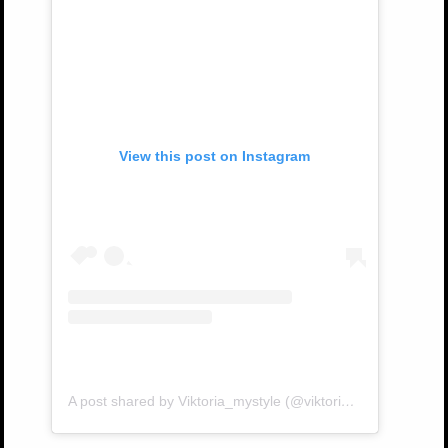
View this post on Instagram
A post shared by Viktoria_mystyle (@viktoria_mystyle)
on
M