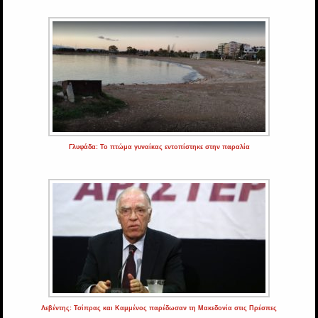
Γλυφάδα: Το πτώμα γυναίκας εντοπίστηκε στην παραλία
Λεβέντης: Τσίπρας και Καμμένος παρέδωσαν τη Μακεδονία στις Πρέσπες