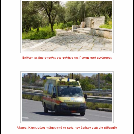
Επίθεση με βαριοπούλες στο φυλάκιο της Πνύκας από αγνώστους
Λάρισα: Ηλικιωμένος πέθανε από το κρύο, τον βρήκαν μετά μία εβδομάδα