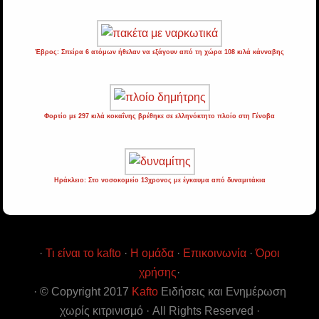
Έβρος: Σπείρα 6 ατόμων ήθελαν να εξάγουν από τη χώρα 108 κιλά κάνναβης
Φορτίο με 297 κιλά κοκαΐνης βρέθηκε σε ελληνόκτητο πλοίο στη Γένοβα
Ηράκλειο: Στο νοσοκομείο 13χρονος με έγκαυμα από δυναμιτάκια
·
Τι είναι το kafto
·
Η ομάδα
·
Επικοινωνία
·
Όροι
χρήσης
·
· © Copyright 2017
Kafto
Ειδήσεις και Ενημέρωση
χωρίς κιτρινισμό · All Rights Reserved ·