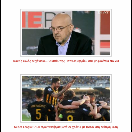
Κανείς καλός δε χάνεται… Ο Μπάμπης Παπαδημητρίου στα ψηφοδέλτια ΝΔ-Vid
Super League: ΑΕΚ πρωταθλήτρια μετά 24 χρόνια με ΠΑΟΚ στη δεύτερη θέση