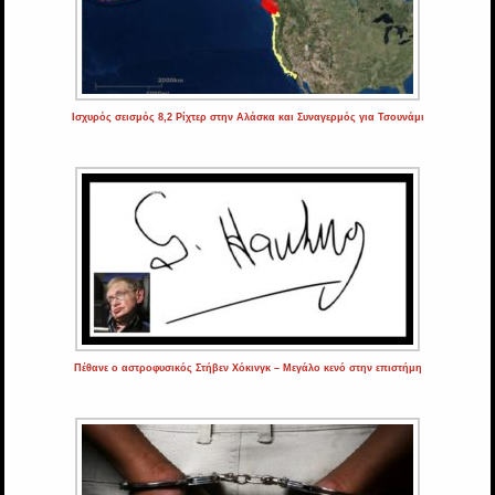
Ισχυρός σεισμός 8,2 Ρίχτερ στην Αλάσκα και Συναγερμός για Τσουνάμι
Πέθανε ο αστροφυσικός Στήβεν Χόκινγκ – Μεγάλο κενό στην επιστήμη