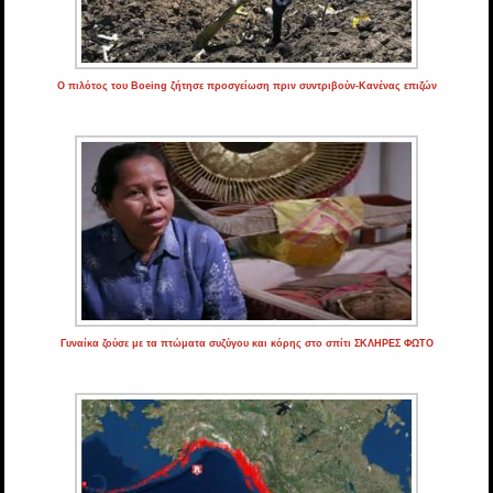
Ο πιλότος του Boeing ζήτησε προσγείωση πριν συντριβούν-Κανένας επιζών
Γυναίκα ζούσε με τα πτώματα συζύγου και κόρης στο σπίτι ΣΚΛΗΡΕΣ ΦΩΤΟ