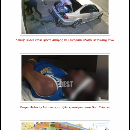
Αττική: Βίντεο ντοκουμέντο σπείρας που διέπραττε κλοπές κατααστημάτων
Πάτρα: Φυλακές- Σκότωσαν στο ξύλο κρατούμενο στον Άγιο Στέφανο