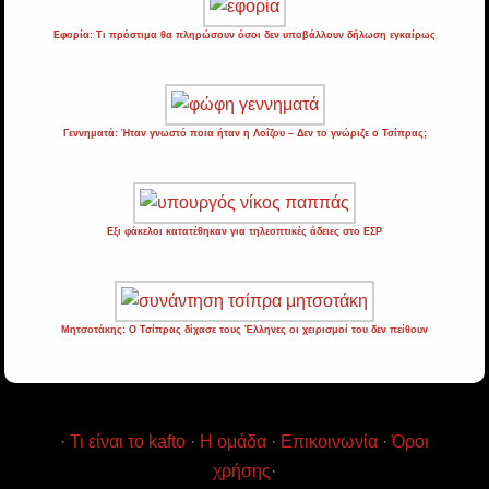
Εφορία: Τι πρόστιμα θα πληρώσουν όσοι δεν υποβάλλουν δήλωση εγκαίρως
Γεννηματά: Ήταν γνωστό ποια ήταν η Λοΐζου – Δεν το γνώριζε ο Τσίπρας;
Εξι φάκελοι κατατέθηκαν για τηλεοπτικές άδειες στο ΕΣΡ
Μητσοτάκης: Ο Τσίπρας δίχασε τους Έλληνες οι χειρισμοί του δεν πείθουν
·
Τι είναι το kafto
·
Η ομάδα
·
Επικοινωνία
·
Όροι
χρήσης
·