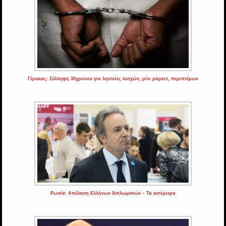
Γέρακας: Σύλληψη 30χρονου για ληστείες λεσχών, μίνι μάρκετ, περιπτέρων
Ρωσία: Απέλαση Ελλήνων διπλωματών – Τα αντίμετρα