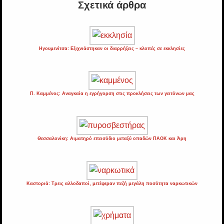
Σχετικά άρθρα
Ηγουμενίτσα: Εξιχνιάστηκαν οι διαρρήξεις – κλοπές σε εκκλησίες
Π. Καμμένος: Αναγκαία η εγρήγορση στις προκλήσεις των γειτόνων μας
Θεσσαλονίκη: Αιματηρό επεισόδιο μεταξύ οπαδών ΠΑΟΚ και Άρη
Καστοριά: Τρεις αλλοδαποί, μετέφεραν πεζή μεγάλη ποσότητα ναρκωτικών