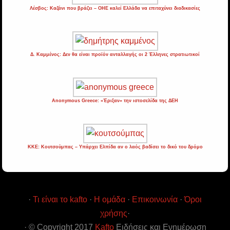
Λέσβος: Καζάνι που βράζει – ΟΗΕ καλεί Ελλάδα να επιταχύνει διαδικασίες
Δ. Καμμένος: Δεν θα είναι προϊόν ανταλλαγής οι 2 Έλληνες στρατιωτικοί
Anonymous Greece: «Έριξαν» την ιστοσελίδα της ΔΕΗ
ΚΚΕ: Κουτσούμπας – Υπάρχει Ελπίδα αν ο λαός βαδίσει το δικό του δρόμο
·
Τι είναι το kafto
·
Η ομάδα
·
Επικοινωνία
·
Όροι
χρήσης
·
· © Copyright 2017
Kafto
Ειδήσεις και Ενημέρωση