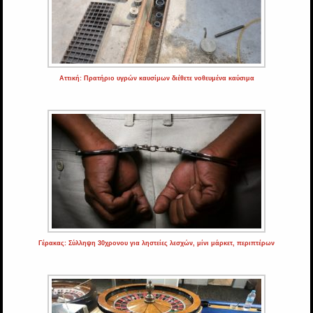
Αττική: Πρατήριο υγρών καυσίμων διέθετε νοθευμένα καύσιμα
Γέρακας: Σύλληψη 30χρονου για ληστείες λεσχών, μίνι μάρκετ, περιπτέρων