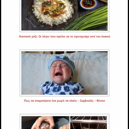
Καστανό ρύζι: Οι λόγοι που πρέπει να το προτιμούμε αντί του λευκού
Πως να σταματήσετε ένα μωρό να κλαίει – Συμβουλές – Βίντεο