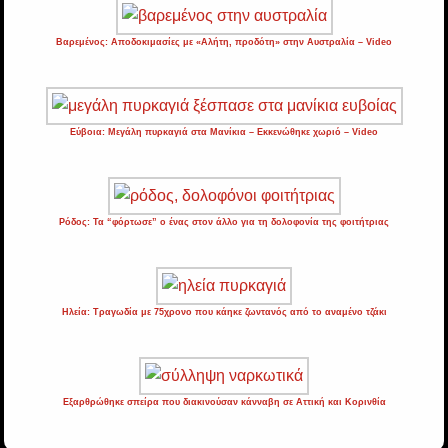
Βαρεμένος: Αποδοκιμασίες με «Αλήτη, προδότη» στην Αυστραλία – Video
Εύβοια: Μεγάλη πυρκαγιά στα Μανίκια – Εκκενώθηκε χωριό – Video
Ρόδος: Τα “φόρτωσε” ο ένας στον άλλο για τη δολοφονία της φοιτήτριας
Ηλεία: Τραγωδία με 75χρονο που κάηκε ζωντανός από το αναμένο τζάκι
Εξαρθρώθηκε σπείρα που διακινούσαν κάνναβη σε Αττική και Κορινθία