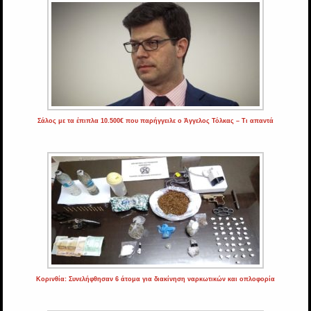
Σάλος με τα έπιπλα 10.500€ που παρήγγειλε ο Άγγελος Τόλκας – Τι απαντά
Κορινθία: Συνελήφθησαν 6 άτομα για διακίνηση ναρκωτικών και οπλοφορία