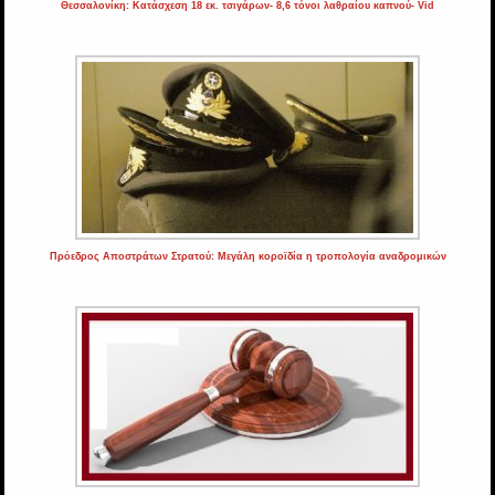
Θεσσαλονίκη: Κατάσχεση 18 εκ. τσιγάρων- 8,6 τόνοι λαθραίου καπνού- Vid
Πρόεδρος Αποστράτων Στρατού: Μεγάλη κοροϊδία η τροπολογία αναδρομικών