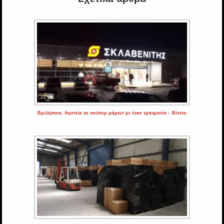
Βριλήσσια: Ληστεία σε σούπερ μάρκετ με έναν τραυματία – Βίντεο