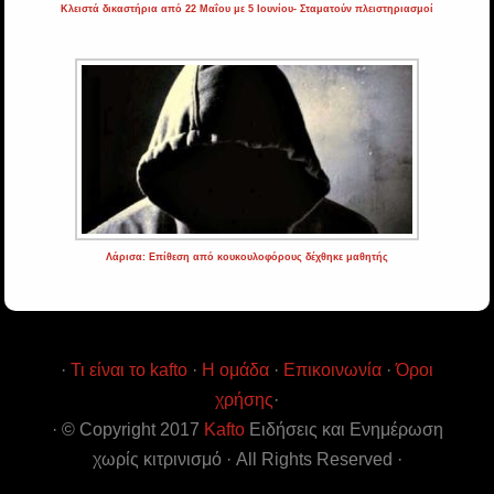
Κλειστά δικαστήρια από 22 Μαΐου με 5 Ιουνίου- Σταματούν πλειστηριασμοί
Λάρισα: Επίθεση από κουκουλοφόρους δέχθηκε μαθητής
·
Τι είναι το kafto
·
Η ομάδα
·
Επικοινωνία
·
Όροι
χρήσης
·
· © Copyright 2017
Kafto
Ειδήσεις και Ενημέρωση
χωρίς κιτρινισμό · All Rights Reserved ·