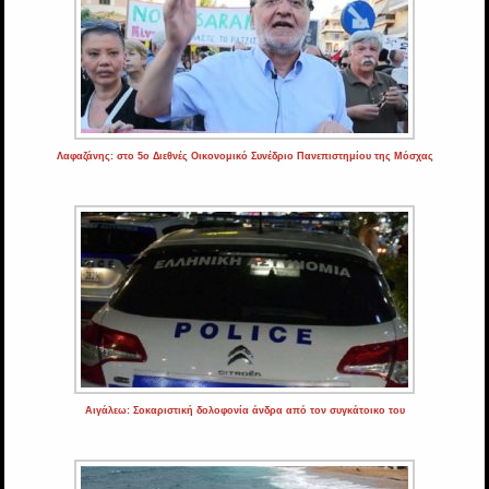
Λαφαζάνης: στο 5ο Διεθνές Οικονομικό Συνέδριο Πανεπιστημίου της Μόσχας
Αιγάλεω: Σοκαριστική δολοφονία άνδρα από τον συγκάτοικο του