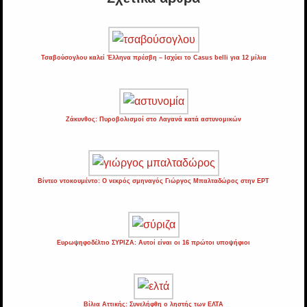
Τσαβούσογλου καλεί Έλληνα πρέσβη – Ισχύει το Casus belli για 12 μίλια
Ζάκυνθος: Πυροβολισμοί στο Λαγανά κατά αστυνομικών
Βίντεο ντοκουμέντο: Ο νεκρός σμηναγός Γιώργος Μπαλταδώρος στην ΕΡΤ
Ευρωψηφοδέλτιο ΣΥΡΙΖΑ: Αυτοί είναι οι 16 πρώτοι υποψήφιοι
Βίλια Αττικής: Συνελήφθη ο ληστής των ΕΛΤΑ