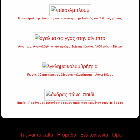
Ντάισελμπλουμ: Δεν μπορούμε να αφήσουμε Ιταλούς και Έλληνες μόνους
Αίγυπτος: Ανακαλύφθηκε νέο άγαλμα Σφίγγας ηλικίας 4.000 ετών – Βίντεο
Ρωσία: 30 μαχαιριές σε 16χρονη κολυμβήτρια – Λόγω ζήλιας
Παρίσι: Παράνομος μετανάστης έσωσε παιδί που κρεμόταν στον 4ο όροφο
·
Τι είναι το kafto
·
Η ομάδα
·
Επικοινωνία
·
Όροι