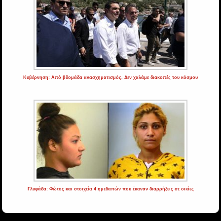
Κυβέρνηση: Από βδομάδα ανασχηματισμός. Δεν χαλάμε διακοπές του κόσμου
Γλυφάδα: Φώτος και στοιχεία 4 ημεδαπών που έκαναν διαρρήξεις σε οικίες