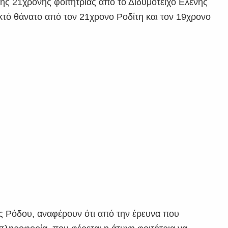
α της 21χρονης φοιτήτριας από το Διδυμότειχο Ελένης
τό θάνατο από τον 21χρονο Ροδίτη και τον 19χρονο
ς Ρόδου, αναφέρουν ότι από την έρευνα που