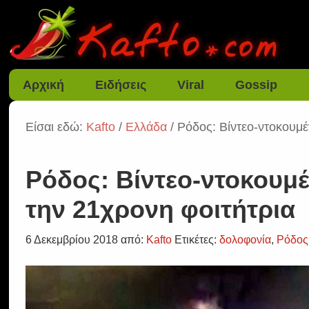
Αρχική
Ειδήσεις
Viral
Gossip
Είσαι εδώ:
Kafto
/
Ελλάδα
/ Ρόδος: Βίντεο-ντοκουμέν
Ρόδος: Βίντεο-ντοκουμέν
την 21χρονη φοιτήτρια
6 Δεκεμβρίου 2018
από:
Kafto
Ετικέτες:
δολοφονία
,
Ρόδος