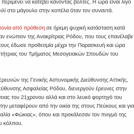
 περιμένει να κατέβει κάνοντας βόλτες. Η ώρα είναι λίγο
 φιλί στο μάγουλο στην κοπέλα όταν τον συναντά.
ονία από πρόθεση
σε ήρεμη ψυχική κατάσταση κατά
καν ενώπιον της Ανακρίτριας Ρόδου, που τους επανέλαβε
ι τους έδωσε προθεσμία μέχρι την Παρασκευή και ώρα
οιτήτριας του Τμήματος Μεσογειακών Σπουδών του
Ερευνών της Γενικής Αστυνομικής Διεύθυνσης Αττικής,
εύθυνσης Ασφαλείας Ρόδου, διενεργούν έρευνες στην
ένειας του 21χρονου αλλά και στο λευκό φορτηγό του
την μεταφέρουν από την οικία της στους Πεύκους και γι
αλία «Φώκιας», όπου και προκάλεσαν τον πνιγμό της
υ κόλπου.