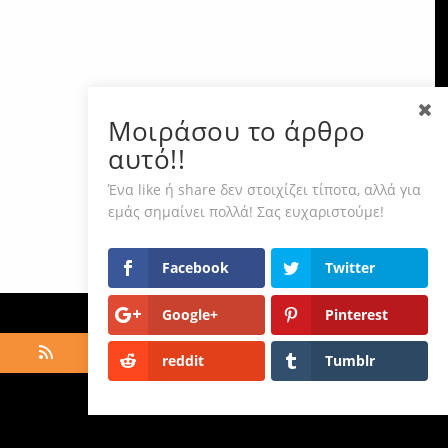
Μοιράσου το άρθρο
αυτό!!
Ένα like ή share δεν στοιχίζει τίποτα, αλλά για
εμάς σημαίνει πολλά! Σας ευχαριστούμε!
Facebook
Twitter
Google+
Pinterest
reddit
Tumblr
hts Reserved ·