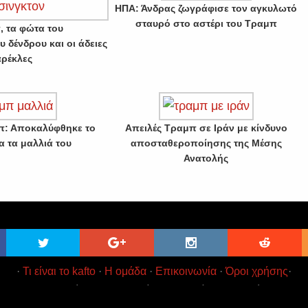
ΗΠΑ: Άνδρας ζωγράφισε τον αγκυλωτό
σταυρό στο αστέρι του Τραμπ
, τα φώτα του
υ δένδρου και οι άδειες
αρέκλες
π: Αποκαλύφθηκε το
Απειλές Τραμπ σε Ιράν με κίνδυνο
α τα μαλλιά του
αποσταθεροποίησης της Μέσης
Ανατολής
·
Τι είναι το kafto
·
Η ομάδα
·
Επικοινωνία
·
Όροι χρήσης
·
t 2017
Kafto
Ειδήσεις και Ενημέρωση χωρίς κιτρινισμό · All Rig