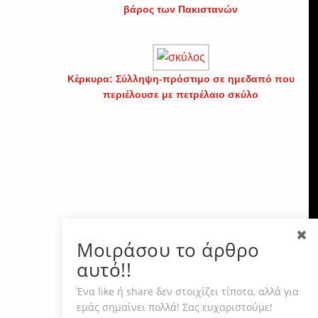
βάρος των Πακιστανών
Κέρκυρα: Σύλληψη-πρόστιμο σε ημεδαπό που
περιέλουσε με πετρέλαιο σκύλο
Μοιράσου το άρθρο
αυτό!!
Ένα like ή share δεν στοιχίζει τίποτα, αλλά για
εμάς σημαίνει πολλά! Σας ευχαριστούμε!