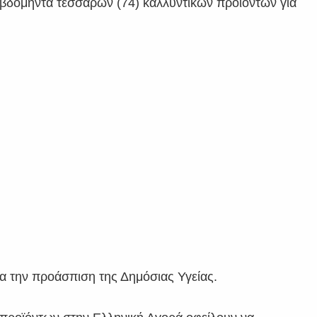
εβδομήντα τεσσάρων (74) καλλυντικών προϊόντων για
α την προάσπιση της Δημόσιας Υγείας.