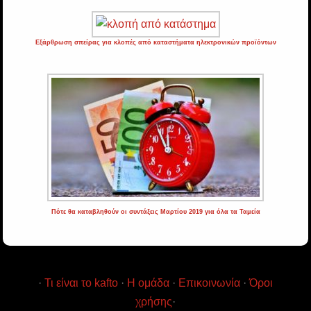
Εξάρθρωση σπείρας για κλοπές από καταστήματα ηλεκτρονικών προϊόντων
Πότε θα καταβληθούν οι συντάξεις Μαρτίου 2019 για όλα τα Ταμεία
·
Τι είναι το kafto
·
Η ομάδα
·
Επικοινωνία
·
Όροι
χρήσης
·