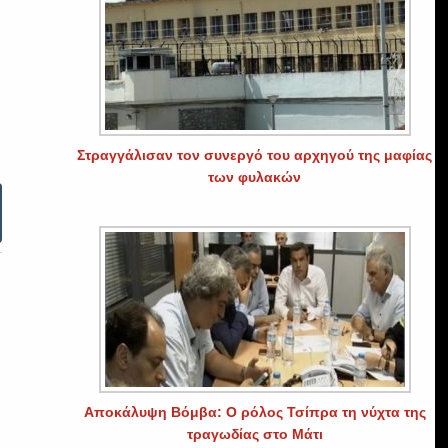
Στραγγάλισαν τον συνεργό του αρχηγού της μαφίας
των φυλακών
Αποκάλυψη Βόμβα: Ο ρόλος Τσίπρα τη νύχτα της
τραγωδίας στο Μάτι