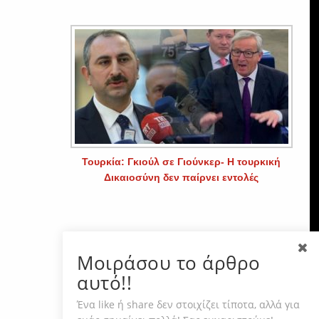
Τουρκία: Γκιούλ σε Γιούνκερ- Η τουρκική
Δικαιοσύνη δεν παίρνει εντολές
Μοιράσου το άρθρο
αυτό!!
Ένα like ή share δεν στοιχίζει τίποτα, αλλά για