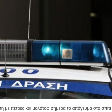
 με πέτρες και μολότοφ σήμερα το απόγευμα στο σπίτι