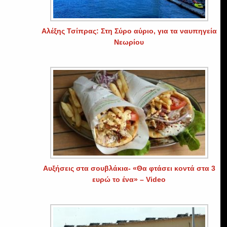
Αλέξης Τσίπρας: Στη Σύρο αύριο, για τα ναυπηγεία
Νεωρίου
Αυξήσεις στα σουβλάκια- «Θα φτάσει κοντά στα 3
ευρώ το ένα» – Video