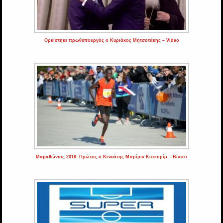
Ορκίστηκε πρωθυπουργός ο Κυριάκος Μητσοτάκης – Video
Μαραθώνιος 2018: Πρώτος ο Κενυάτης Μπρίμιν Κιπκορίρ – Βίντεο