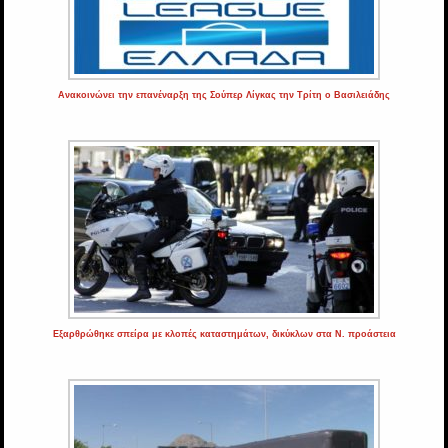
Ανακοινώνει την επανέναρξη της Σούπερ Λίγκας την Τρίτη ο Βασιλειάδης
Εξαρθρώθηκε σπείρα με κλοπές καταστημάτων, δικύκλων στα Ν. προάστεια