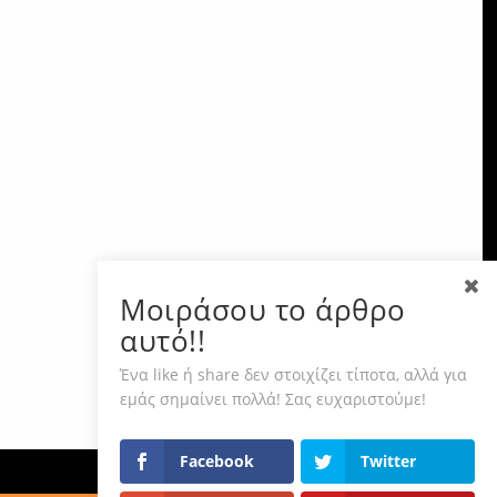
Μοιράσου το άρθρο
αυτό!!
Ένα like ή share δεν στοιχίζει τίποτα, αλλά για
εμάς σημαίνει πολλά! Σας ευχαριστούμε!
Facebook
Twitter